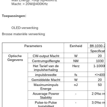
Macht: > 20W@400KHz
Toepassingen:
OLED-verwerking
Brosse materiële verwerking
Parameters
Eenheid
Bfl-1030-2
Specificati
Optische
CW-output Macht
W
20
Gegevens
Centrumgolflengte
NM
1030
Het Tarief van de
Herz
1-1000K
impulsherhaling
<>
impulsbreedte
fs
400
Gemiddelde Macht
W
20
Maximumimpuls
nJ
50
Energe
Aouerage Powrer
-
2.0%o rm
Stabitity
Pulse-to-Pulse
-
3.0%o rm
Instabiliteit