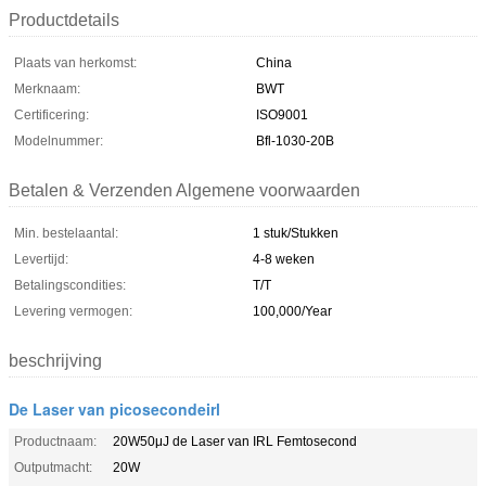
Productdetails
Plaats van herkomst:
China
Merknaam:
BWT
Certificering:
ISO9001
Modelnummer:
Bfl-1030-20B
Betalen & Verzenden Algemene voorwaarden
Min. bestelaantal:
1 stuk/Stukken
Levertijd:
4-8 weken
Betalingscondities:
T/T
Levering vermogen:
100,000/Year
beschrijving
De Laser van picosecondeirl
Productnaam:
20W50μJ de Laser van IRL Femtosecond
Outputmacht:
20W