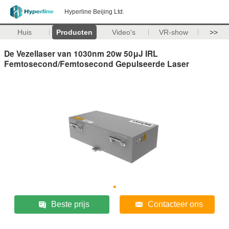
Hyperline Beijing Ltd.
Huis
Producten
Video's
VR-show
>>
De Vezellaser van 1030nm 20w 50μJ IRL
Femtosecond/Femtosecond Gepulseerde Laser
Beste prijs
Contacteer ons