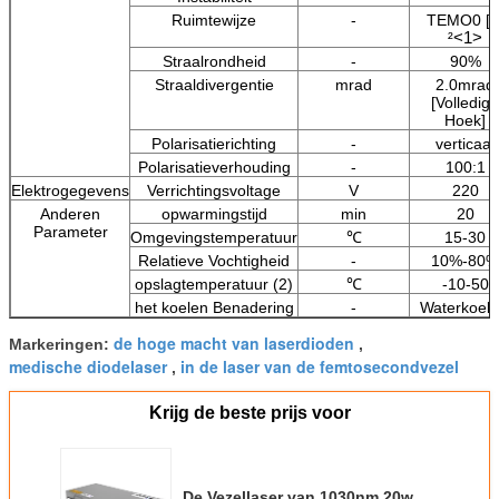
Ruimtewijze
-
TEMO0 [
<1>
²
Straalrondheid
-
90%
Straaldivergentie
mrad
2.0mrad
[Volledige
Hoek]
Polarisatierichting
-
verticaal
Polarisatieverhouding
-
100:1
Elektrogegevens
Verrichtingsvoltage
V
220
Anderen
opwarmingstijd
min
20
Parameter
Omgevingstemperatuur
℃
15-30
Relatieve Vochtigheid
-
10%-80%
opslagtemperatuur (2)
℃
-10-50
het koelen Benadering
-
Waterkoeli
de hoge macht van laserdioden
Markeringen:
,
medische diodelaser
in de laser van de femtosecondvezel
,
Krijg de beste prijs voor
De Vezellaser van 1030nm 20w