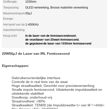
Golflengte:
1030nm
Toepassing:
OLED-verwerking, Brosse materiële verwerking
Maximumimpuls
50μJ
Energe:
Het tarief van de
1-400KHz
impulsherhaling:
in de laser van de femtosecondvezel
Hoog licht:
,
de vezellaser van 20watt femtosecond
,
de gepulseerde laser van 1030nm femtosecond
20W50μJ de Laser van IRL Femtosecond
Eigenschappen:
Gebruikersvriendelijke interface
Controle de in real time van de staat
Hoge straalkwaliteit; Geschikt voor precisieverwerking
Smalle impuls femtosecond; Uitstekende impulskwaliteit en
uitstekende stabiliteit
Goedkoop; onderhoud-vrij
Straalrondheid: >90%
Straalkwaliteit: TEM00 (de Impulsbreedte
van M ²:
<1>
<400fs>
Max Energy: >50μ J@400KHz