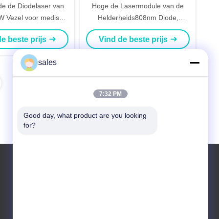
e de Diodelaser van
Hoge de Lasermodule van de
 Vezel voor medisch
Helderheids808nm Diode,
ons
106.5μm 60W de module van de
e beste prijs
Vind de beste prijs
laserdiode
sales
7:32 PM
Good day, what product are you looking 
for?