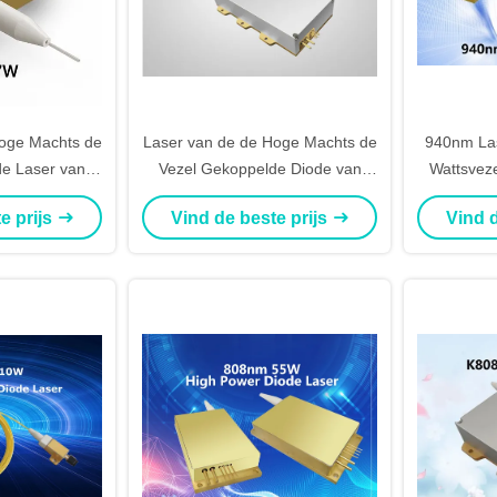
Hoge Machts de
Laser van de de Hoge Machts de
940nm La
de Laser van
Vezel Gekoppelde Diode van
Wattsvez
w Bwt
808nm 150W voor laser pompen
Vezelk
e prijs
Vind de beste prijs
Vind d
het In vaste toestand