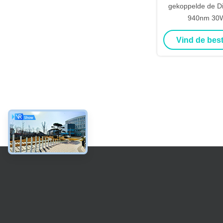
gekoppelde de Di
940nm 30W
Vind de best