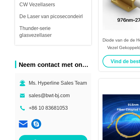
CW Vezellasers
De Laser van picosecondeirl
Thunder-serie
glasvezellaser
Diode van de de 
Vezel Gekoppel
976nm 27
Vind de best
Neem contact met ons op
Ms. Hyperline Sales Team
sales@bwt-bj.com
+86 10 83681053