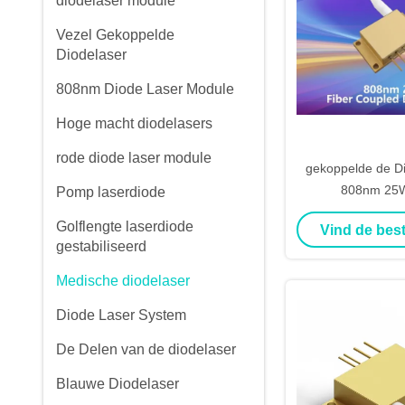
diodelaser module
Vezel Gekoppelde
Diodelaser
808nm Diode Laser Module
Hoge macht diodelasers
rode diode laser module
gekoppelde de Di
808nm 25W
Pomp laserdiode
Golflengte laserdiode
Vind de best
gestabiliseerd
Medische diodelaser
Diode Laser System
De Delen van de diodelaser
Blauwe Diodelaser