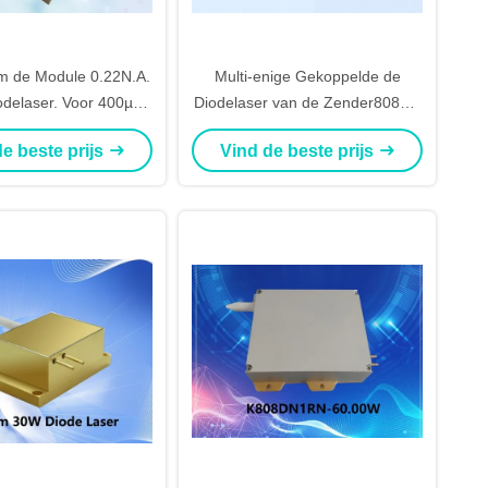
 de Module 0.22N.A.
Multi-enige Gekoppelde de
odelaser. Voor 400µm
Diodelaser van de Zender808nm
ezelkoppeling
150W Hoge Macht Vezel
e beste prijs
Vind de beste prijs