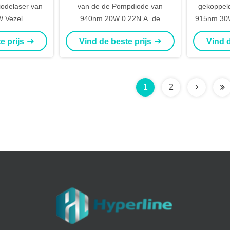
odelaser van
van de de Pompdiode van
gekoppeld
 Vezel
940nm 20W 0.22N.A. de
915nm 30W
Lasermodule, medische
e prijs
Vind de beste prijs
Vind d
diodelaser
1
2