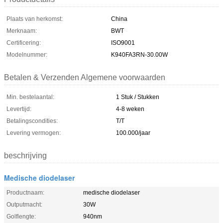
Plaats van herkomst:
China
Merknaam:
BWT
Certificering:
ISO9001
Modelnummer:
K940FA3RN-30.00W
Betalen & Verzenden Algemene voorwaarden
Min. bestelaantal:
1 Stuk / Stukken
Levertijd:
4-8 weken
Betalingscondities:
T/T
Levering vermogen:
100.000/jaar
beschrijving
Medische diodelaser
Productnaam:
medische diodelaser
Outputmacht:
30W
Golflengte:
940nm