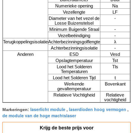
Numerieke opening
Na
Vezellengte
LF
Diameter van het vezel de
-
Losse Buizenstelsel
Minimum Buigende Straal
-
Vezelbeëindiging
-
Terugkoppelingsisolatie
Achterbezinningsgolflengte
λ
Achterbezinningsisolatie
-
Anderen
ESD
Vesd
Opslagtemperatuur
Tst
Lood het Solderen
Tls
Temperaturen
Lood het Solderen Tijd
t
Werkende
Bovenkant
gevaltemperatuur
Relatieve Vochtigheid
Relatieve
vochtigheid
laserlicht module
laserdioden hoog vermogen
Markeringen:
,
,
de module van de hoge machtslaser
Krijg de beste prijs voor