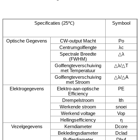
Specificaties (25℃)
Symbool
Optische Gegevens
CW-output Macht
Po
Centrumgolflengte
λc
Spectrale Breedte
△λ
(FWHM)
Golflengteverschuiving
△λ/△T
met Temperatuur
Golflengteverschuiving
△λ/△A
met Stroom
Elektrogegevens
Elektro-aan-optische
PE
Efficiency
Drempelstroom
lth
Werkende stroom
snoei
Werkend voltage
Vop
Hellingsefficiency
η
Vezelgegevens
Kerndiameter
Dcore
Bekledingsdiameter
Dclad
Bufferdiameter
Dbuf