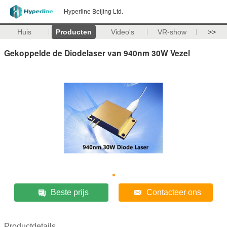
Hyperline Beijing Ltd.
Huis
Producten
Video's
VR-show
>>
Gekoppelde de Diodelaser van 940nm 30W Vezel
Beste prijs
Contacteer ons
Productdetails