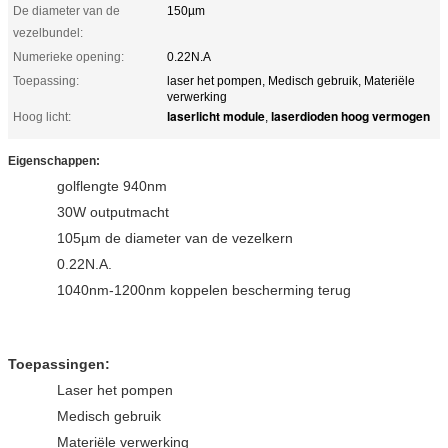
De diameter van de
150µm
vezelbundel:
Numerieke opening:
0.22N.A
Toepassing:
laser het pompen, Medisch gebruik, Materiële
verwerking
laserlicht module
laserdioden hoog vermogen
Hoog licht:
,
Eigenschappen:
golflengte
940nm
30W outputmacht
105µm de diameter van de vezelkern
0.22N.A.
1040nm-1200nm koppelen bescherming terug
Toepassingen:
Laser het pompen
Medisch gebruik
Materiële verwerking