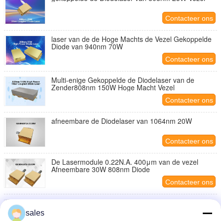
Contacteer ons
laser van de de Hoge Machts de Vezel Gekoppelde
Diode van 940nm 70W
Contacteer ons
Multi-enige Gekoppelde de Diodelaser van de
Zender808nm 150W Hoge Macht Vezel
Contacteer ons
afneembare de Diodelaser van 1064nm 20W
Contacteer ons
De Lasermodule 0.22N.A. 400μm van de vezel
Afneembare 30W 808nm Diode
Contacteer ons
Coaxiale Verpakte Rode Medische Module van de
Diodelaser 635nm, 20mW
sales