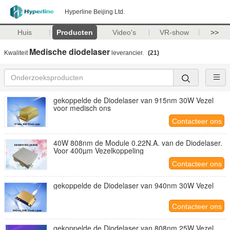
Hyperline Beijing Ltd.
Huis
Producten
Video's
VR-show
>>
Medische diodelaser
Kwaliteit
leverancier.
(21)
gekoppelde de Diodelaser van 915nm 30W Vezel
voor medisch ons
Contacteer ons
40W 808nm de Module 0.22N.A. van de Diodelaser.
Voor 400µm Vezelkoppeling
Contacteer ons
gekoppelde de Diodelaser van 940nm 30W Vezel
Contacteer ons
gekoppelde de Diodelaser van 808nm 25W Vezel