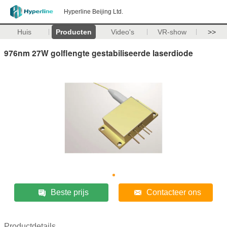
Hyperline Beijing Ltd.
Huis
Producten
Video's
VR-show
>>
976nm 27W golflengte gestabiliseerde laserdiode
Beste prijs
Contacteer ons
Productdetails