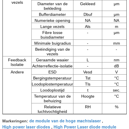
vezels
Diameter van de
Gekleed
μm
bekleding
Bufferdiameter
Dbuf
μm
Numerieke opening
NA
NA
Lange vezels
Als
m
Fibre losse
-
μm
buisdiameter
Minimale buigradius
-
mm
Beëindiging van de
-
-
vezels
Feedback
Geraamde waaier
L
nm
Isolatie
Achterreflectie-isolatie
-
dB
Andere
ESD
Vesd
V
Bergingstemperatuur
Tst
°C
Loodoplostemperatuur
Tls
°C
Loodoplostijd
t
sec.
Temperatuur van de
Hoogte
°C
behuizing
Relatieve
RH
%
luchtvochtigheid
de module van de hoge machtslaser
Markeringen:
,
High power laser diodes
High Power Laser diode module
,