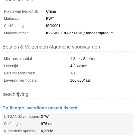
Plaats van herkomst:
China
Merknaam:
BWT
Certificering:
ISO9001
Modelnummer:
K976AAHRN-27.00W (Standaardproduct)
Betalen & Verzenden Algemene voorwaarden
Min. bestelaantal:
1 Stuk / Stukken
Levertijd:
4-8 weken
Betalingscondities:
T/T
Levering vermogen:
100.000/jaar
beschrijving
Golflengte laserdiode gestabiliseerd
UITGANGSvermogen:
27W
Golflengte:
976 nm
Numerieke opening:
0,22NA