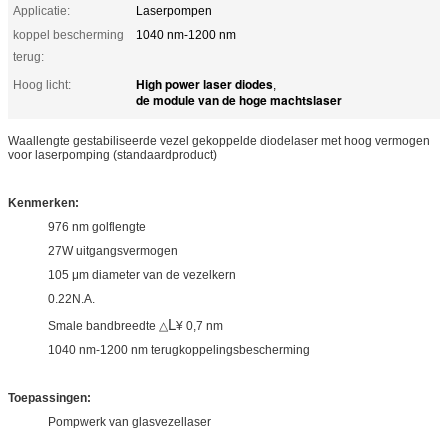
Applicatie:
Laserpompen
koppel bescherming
1040 nm-1200 nm
terug:
High power laser diodes
Hoog licht:
,
de module van de hoge machtslaser
Waallengte gestabiliseerde vezel gekoppelde diodelaser met hoog vermogen
voor laserpomping (standaardproduct)
Kenmerken:
976 nm golflengte
27W uitgangsvermogen
105 μm diameter van de vezelkern
0.22N.A.
L
Smale bandbreedte △
¥ 0,7 nm
1040 nm-1200 nm terugkoppelingsbescherming
Toepassingen:
Pompwerk van glasvezellaser