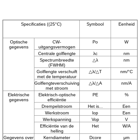
Specificaties ((25°C)
Symbool
Eenheid
Optische
CW-
Po
W
gegevens
uitgangsvermogen
Centrale golflengte
λc
nm
Spectrumbreedte
△λ
nm
(FWHM)
Golflengte verschuift
△λ/△T
nm/°C
met de temperatuur
Golflengteverschuiving
△λ/△A
nm/A
met stroom
Elektrische
Elektrisch-optische
PE
%
gegevens
efficiëntie
Drempelstroom
Het is...
Een
Werkstroom
lop
Een
Werkspanning
Vop
V
Efficiëntie van de
Het
W/A
helling
Gegevens over
Kerndiameter
Dcore
μm