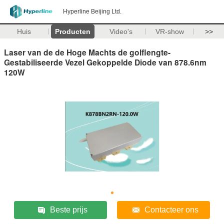
Hyperline Beijing Ltd.
Huis
Producten
Video's
VR-show
>>
Laser van de de Hoge Machts de golflengte-
Gestabiliseerde Vezel Gekoppelde Diode van 878.6nm
120W
Beste prijs
Contacteer ons