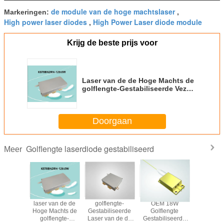
de module van de hoge machtslaser
Markeringen:
,
High power laser diodes
High Power Laser diode module
,
Krijg de beste prijs voor
Laser van de de Hoge Machts de
golflengte-Gestabiliseerde Vezel
Gekoppelde Diode van 878.6nm
120W
Doorgaan
Golflengte laserdiode gestabiliseerd
Meer
e Lasers
laser van de de
golflengte-
OEM 18W
976nm
e Hoge
Hoge Machts de
Gestabiliseerde
Golflengte
golfle
sdiode
golflengte-
Laser van de de
Gestabiliseerde
gestabili