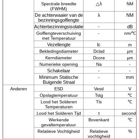
△λ
Spectrale breedte
NM
(FWHM)
De achterwaaier van de
λ
NM
bezinningsgolflengte
Achterbezinningsisolatie
-
dB
Golflengteverschuiving
-
nm/℃
met Temperatuur
Vezellengte
lc
m
Bekledingsdiameter
Dclad
µm
Kerndiameter
Dcore
µm
Numerieke opening
Na
-
Schakelaar
-
-
Minimum Statische
-
mm
Buigende Straal
Anderen
ESD
Vesd
V
Opslagtemperatuur
Tstg
℃
Lood het Solderen
Tls
℃
Temperaturen
Lood het Solderen Tijd
t
seconde
Werkende
Bovenkant
℃
gevaltemperatuur
Relatieve Vochtigheid
Relatieve
%
vochtigheid