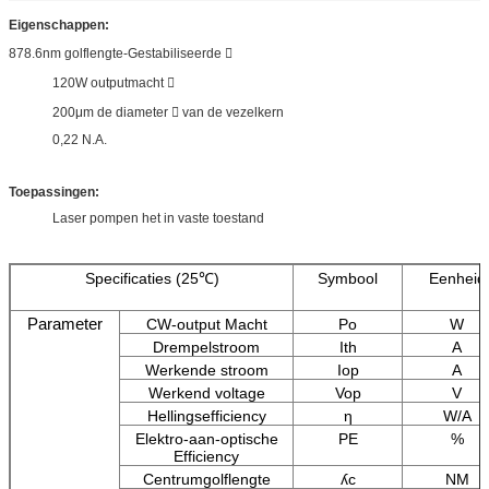
Eigenschappen:
878.6nm golflengte-Gestabiliseerde 
120W outputmacht 
200μm de diameter  van de vezelkern
0,22 N.A.
Toepassingen:
Laser pompen het in vaste toestand
Specificaties (25℃)
Symbool
Eenheid
Parameter
CW-output Macht
Po
W
Drempelstroom
Ith
A
Werkende stroom
Iop
A
Werkend voltage
Vop
V
Hellingsefficiency
η
W/A
Elektro-aan-optische
PE
%
Efficiency
Centrumgolflengte
ʎc
NM