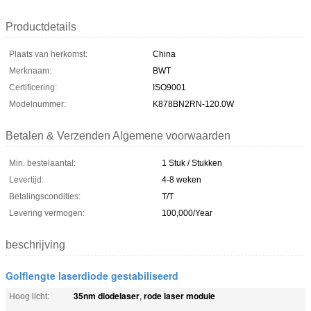
Productdetails
Plaats van herkomst:
China
Merknaam:
BWT
Certificering:
ISO9001
Modelnummer:
K878BN2RN-120.0W
Betalen & Verzenden Algemene voorwaarden
Min. bestelaantal:
1 Stuk / Stukken
Levertijd:
4-8 weken
Betalingscondities:
T/T
Levering vermogen:
100,000/Year
beschrijving
Golflengte laserdiode gestabiliseerd
35nm diodelaser
rode laser module
Hoog licht:
,