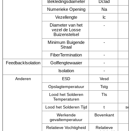
Bekledingsdiameter
Dclad
Numerieke Opening
Na
Vezellengte
lc
Diameter van het
-
vezel de Losse
Buizenstelsel
Minimum Buigende
-
Straal
FiberTermination
-
Feedbacklsolation
Golflengtewaaier
-
lsolation
-
Anderen
ESD
Vesd
Opslagtemperatuur
Tstg
Lood het Solderen
Tls
Temperaturen
Lood het Solderen Tijd
t
se
Werkende
Bovenkant
gevaltemperatuur
Relatieve Vochtigheid
Relatieve