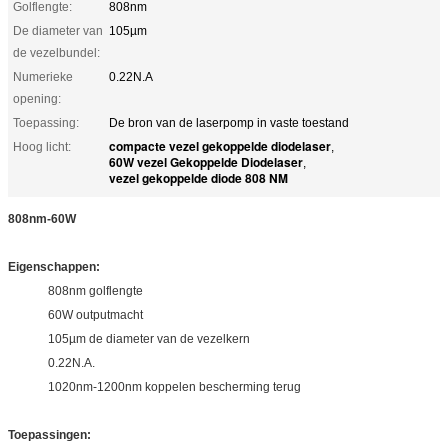
Golflengte:
808nm
De diameter van
105µm
de vezelbundel:
Numerieke
0.22N.A
opening:
Toepassing:
De bron van de laserpomp in vaste toestand
compacte vezel gekoppelde diodelaser
Hoog licht:
,
60W vezel Gekoppelde Diodelaser
,
vezel gekoppelde diode 808 NM
808nm-60W
Eigenschappen:
808nm golflengte
60W outputmacht
105µm de diameter van de vezelkern
0.22N.A.
1020nm-1200nm koppelen bescherming terug
Toepassingen: