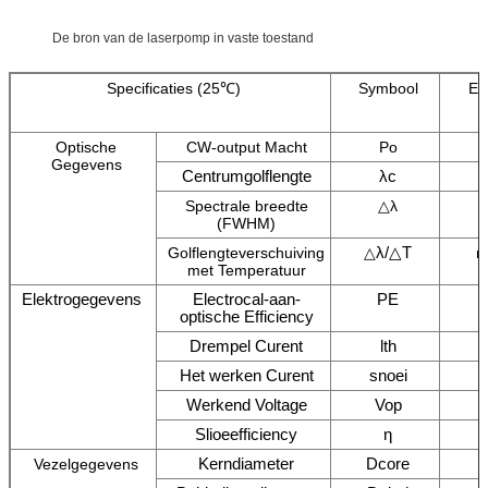
De bron van de laserpomp in vaste toestand
Specificaties (25℃)
Symbool
Ee
Optische
CW-output Macht
Po
Gegevens
Centrumgolflengte
λc
Spectrale breedte
△λ
(FWHM)
λ/△T
Golflengteverschuiving
△
n
met Temperatuur
Elektrogegevens
Electrocal-aan-
PE
optische Efficiency
Drempel Curent
lth
Het werken Curent
snoei
Werkend Voltage
Vop
Slioeefficiency
η
Kerndiameter
Dcore
Vezelgegevens