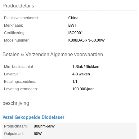
Productdetails
Plaats van herkomst:
China
Merknaam:
BWT
Certificering:
ISO9001
Modelnummer:
K808DA5RN-60.00W
Betalen & Verzenden Algemene voorwaarden
Min. bestelaantal:
1 Stuk / Stukken
Levertijd:
4-8 weken
Betalingscondities:
T/T
Levering vermogen:
100.000/jaar
beschrijving
Vezel Gekoppelde Diodelaser
Productnaam:
808nm-60W
Outputmacht:
60W