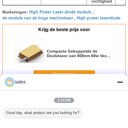
vochtigheid
High Power Laser diode module
Markeringen:
,
de module van de hoge machtslaser
High power laserdiode
,
Krijg de beste prijs voor
Compacte Gekoppelde de
Diodelaser van 808nm 60w Vezel
Lichtgewicht
Doorgaan
sales
Vezel Gekoppelde Diodelaser
Meer
2:24 PM
Good day, what product are you looking for?
m 18W
976nm 60W
976nm 9W-
Multi-golflengte
60W 976n
engte
golflengte-
golflengte-
afneembare diode
Gekopp