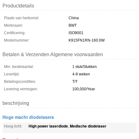
Productdetails
Plaats van herkomst:
China
Merknaam:
BWT
Certificering:
ISO9001
Modelnummer:
K915FN1RN-160.0W
Betalen & Verzenden Algemene voorwaarden
Min. bestelaantal:
1 stuk/Stukken
Levertijd:
4-8 weken
Betalingscondities:
T/T
Levering vermogen:
100,000/Year
beschrijving
Hoge macht diodelasers
High power laserdiode
Medische diodelaser
Hoog licht:
,