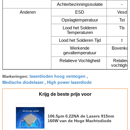
Achterbezinningsisolatie
-
Anderen
ESD
Vesd
Opslagtemperatuur
Tst
Lood het Solderen
Tls
Temperaturen
Lood het Solderen Tijd
t
Werkende
Bovenkan
gevaltemperatuur
Relatieve Vochtigheid
Relatiev
vochtighe
laserdioden hoog vermogen
Markeringen:
,
Medische diodelaser
High power laserdiode
,
Krijg de beste prijs voor
106.5μm 0.22NA de Lasers 915nm
160W van de Hoge Machtsdiode