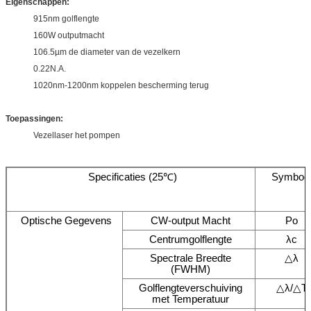
Eigenschappen:
915nm golflengte
160W outputmacht
106.5µm de diameter van de vezelkern
0.22N.A.
1020nm-1200nm koppelen bescherming terug
Toepassingen:
Vezellaser het pompen
Specificaties (25℃)
Symboo
Optische Gegevens
CW-output Macht
Po
Centrumgolflengte
λc
Spectrale Breedte
△λ
(FWHM)
Golflengteverschuiving
△λ/△T
met Temperatuur