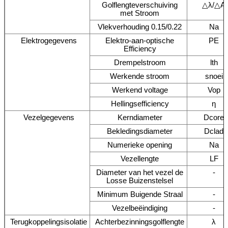
Golflengteverschuiving
△λ/△A
met Stroom
Vlekverhouding 0.15/0.22
Na
Elektrogegevens
Elektro-aan-optische
PE
Efficiency
Drempelstroom
lth
Werkende stroom
snoei
Werkend voltage
Vop
Hellingsefficiency
η
Vezelgegevens
Kerndiameter
Dcore
Bekledingsdiameter
Dclad
Numerieke opening
Na
Vezellengte
LF
Diameter van het vezel de
-
Losse Buizenstelsel
Minimum Buigende Straal
-
Vezelbeëindiging
-
Terugkoppelingsisolatie
Achterbezinningsgolflengte
λ