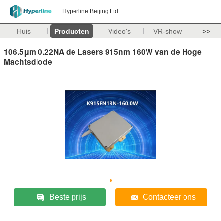
Hyperline Beijing Ltd.
Huis
Producten
Video's
VR-show
>>
106.5μm 0.22NA de Lasers 915nm 160W van de Hoge
Machtsdiode
Beste prijs
Contacteer ons