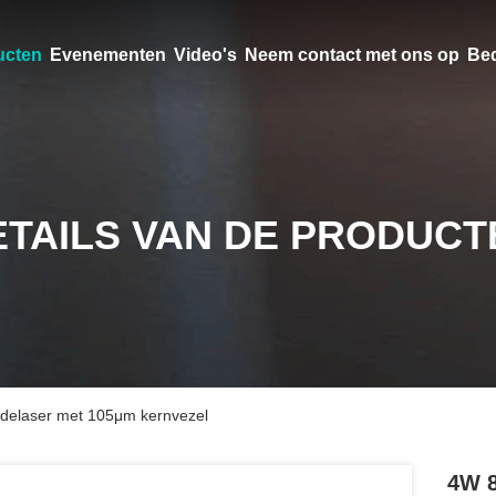
ucten
Evenementen
Video's
Neem contact met ons op
Bed
ETAILS VAN DE PRODUCT
delaser met 105μm kernvezel
4W 8