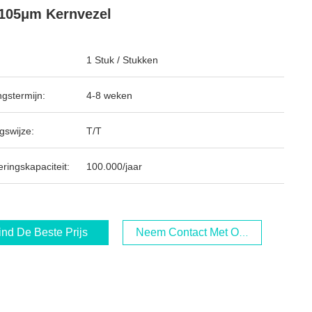
105μm Kernvezel
1 Stuk / Stukken
ngstermijn:
4-8 weken
gswijze:
T/T
ringskapaciteit:
100.000/jaar
ind De Beste Prijs
Neem Contact Met Ons Op