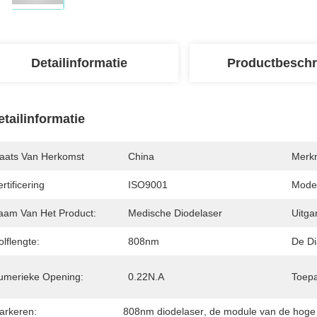
Detailinformatie
Productbeschr
etailinformatie
laats Van Herkomst
China
Merk
rtificering
ISO9001
Mode
aam Van Het Product:
Medische Diodelaser
Uitg
lflengte:
808nm
De Di
umerieke Opening:
0.22N.A
Toepa
arkeren:
808nm diodelaser
, 
de module van de hoge