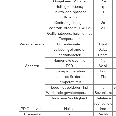
Omgekeerd Voltage
Vre
Hellingsefficiency
η
Elektro-aan-optische
PE
Efficiency
Centrumgolflengte
ʎc
Spectrale breedte (FWHM)
δλ
Golflengteverschuiving met
-
Temperatuur
Vezelgegevens
Bufferdiameter
Dbuf
Bekledingsdiameter
Dclad
Kerndiameter
Dcore
Numerieke opening
Na
Anderen
ESD
Vesd
Opslagtemperatuur
Tstg
Lood het Solderen
Tls
Temperaturen
Lood het Solderen Tijd
t
s
Werkende gevaltemperatuur
Bovenkant
Relatieve Vochtigheid
Relatieve
vochtigheid
PD Gegevens
Huidig
Imo
Thermistor
-
Rechts