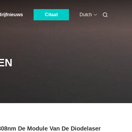
rijfnieuws
Citaat
Dutch
EN
08nm De Module Van De Diodelaser