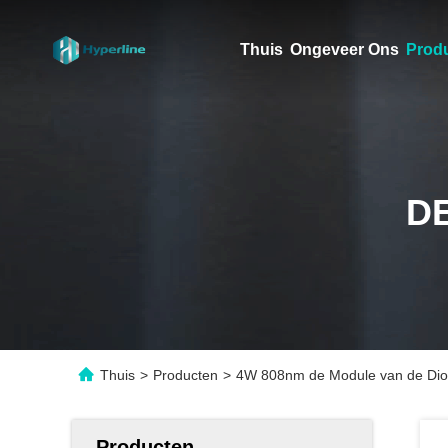
Thuis
Ongeveer Ons
Prod
D
Thuis
>
Producten
>
4W 808nm de Module van de Dio
Producten