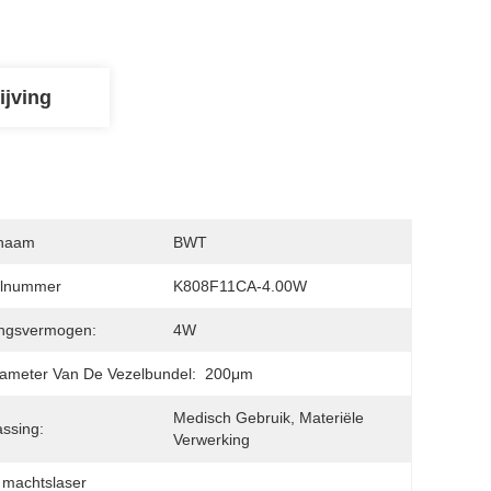
ijving
naam
BWT
lnummer
K808F11CA-4.00W
angsvermogen:
4W
ameter Van De Vezelbundel:
200μm
Medisch Gebruik, Materiële 
ssing:
Verwerking
 machtslaser