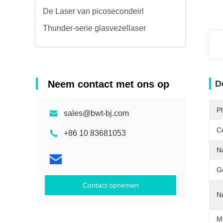
De Laser van picosecondeirl
Thunder-serie glasvezellaser
Neem contact met ons op
D
P
sales@bwt-bj.com
Ce
+86 10 83681053
N
Go
Contact opnemen
N
M