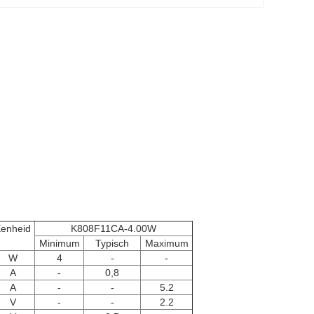
enheid
K808F11CA-4.00W
Minimum
Typisch
Maximum
W
4
-
-
A
-
0,8
A
-
-
5.2
V
-
-
2.2