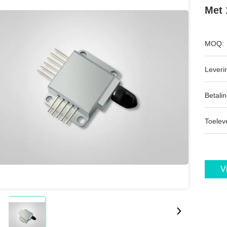
Met 
MOQ:
Leveri
Betalin
Toeleve
V