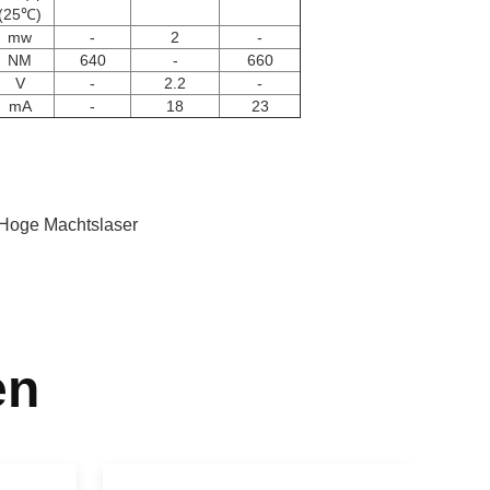
(25℃)
mw
-
2
-
NM
640
-
660
V
-
2.2
-
mA
-
18
23
Hoge Machtslaser
en