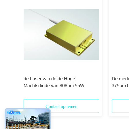
voor
de Laser van de de Hoge
De medi
tand
Machtsdiode van 808nm 55W
375μm 0
Halfgel
Diode
Contact opnemen