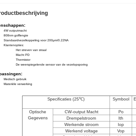
roductbeschrijving
enschappen:
4W outputmacht
808nm golflengte
Standaardvezelkoppeling voor 200μm/0.22NA
Klantenopties:
Het streven van straal
Macht PD
Thermistor
De weerspiegelende sensor van de vezelopsporing
passingen:
Medisch gebruik
Materiële verwerking
Specificaties (25℃)
Symbool
E
Optische
CW-output Macht
Po
Gegevens
Drempelstroom
Ith
Werkende stroom
Iop
Werkend voltage
Vop