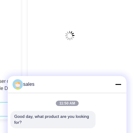
ser de
106.5µm 0.22N.A. Vezel
sales
e Diode
Gekoppelde Diodelaser 808nm 40W
voor Laser Pompen het In vaste
toestand
11:50 AM
Contact opnemen
Good day, what product are you looking 
for?