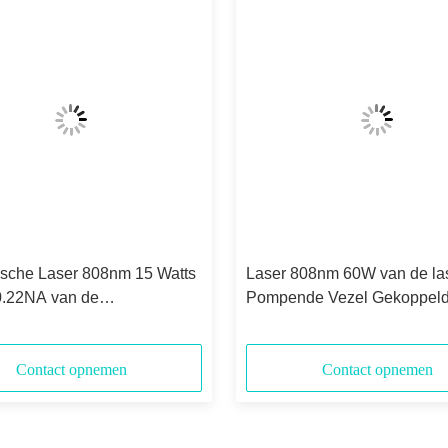
sche Laser 808nm 15 Watts
Laser 808nm 60W van de la
.22NA van de
Pompende Vezel Gekoppeld
eidervezel Gekoppelde
met 106.5µm Kern
Contact opnemen
Contact opnemen