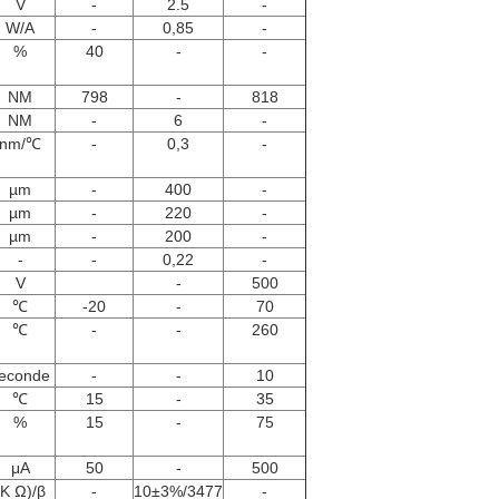
V
-
2.5
-
W/A
-
0,85
-
%
40
-
-
NM
798
-
818
NM
-
6
-
nm/℃
-
0,3
-
µm
-
400
-
µm
-
220
-
µm
-
200
-
-
-
0,22
-
V
-
500
℃
-20
-
70
℃
-
-
260
econde
-
-
10
℃
15
-
35
%
15
-
75
μA
50
-
500
(K Ω)/β
-
10±3%/3477
-