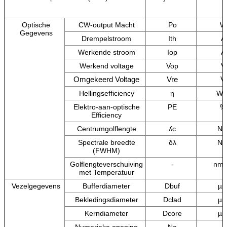
Optische
CW-output Macht
Po
W
Gegevens
Drempelstroom
Ith
A
Werkende stroom
Iop
A
Werkend voltage
Vop
V
Omgekeerd Voltage
Vre
V
Hellingsefficiency
η
W/
Elektro-aan-optische
PE
%
Efficiency
Centrumgolflengte
ʎc
N
Spectrale breedte
δλ
N
(FWHM)
Golflengteverschuiving
-
nm
met Temperatuur
Vezelgegevens
Bufferdiameter
Dbuf
µ
Bekledingsdiameter
Dclad
µ
Kerndiameter
Dcore
µ
Numerieke opening
Na
-