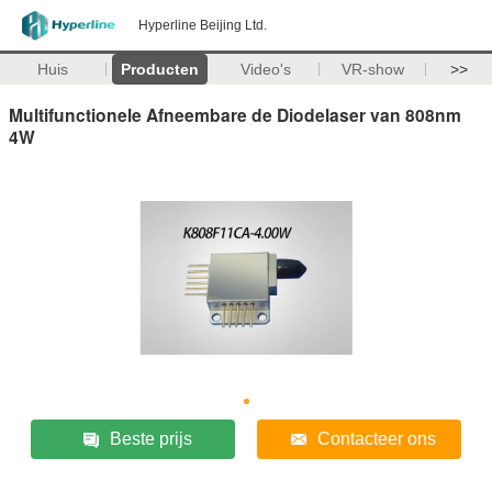
Hyperline Beijing Ltd.
Huis
Producten
Video's
VR-show
>>
Multifunctionele Afneembare de Diodelaser van 808nm
4W
Beste prijs
Contacteer ons