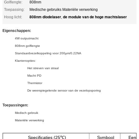
Golflengte:
808nm
Toepassing:
Medische gebruiks Materiële verwerking
808nm diodelaser
de module van de hoge machtslaser
Hoog licht:
,
Eigenschappen:
4W outputmacht
808nm golflengte
Standaardvezelkoppeling voor 200μm/0.22NA
Klantenopties:
Het streven van straal
Macht PD
Thermistor
De weerspiegelende sensor van de vezelopsporing
Toepassingen:
Medisch gebruik
Materiële verwerking
Specificaties (25℃)
Symbool
Eenh