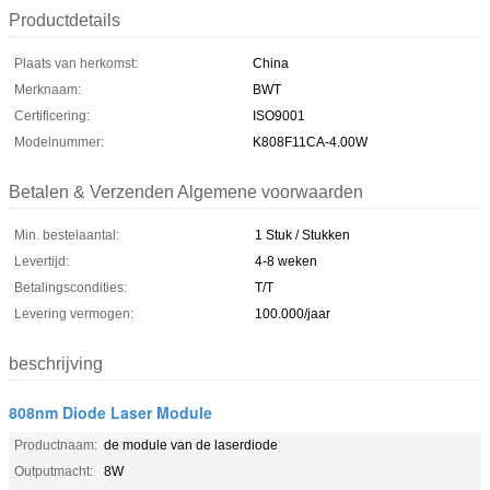
Productdetails
Plaats van herkomst:
China
Merknaam:
BWT
Certificering:
ISO9001
Modelnummer:
K808F11CA-4.00W
Betalen & Verzenden Algemene voorwaarden
Min. bestelaantal:
1 Stuk / Stukken
Levertijd:
4-8 weken
Betalingscondities:
T/T
Levering vermogen:
100.000/jaar
beschrijving
808nm Diode Laser Module
Productnaam:
de module van de laserdiode
Outputmacht:
8W