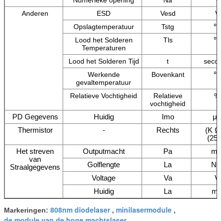
Anderen
ESD
Vesd
V
Opslagtemperatuur
Tstg
℃
Lood het Solderen
Tls
℃
Temperaturen
Lood het Solderen Tijd
t
seco
Werkende
Bovenkant
℃
gevaltemperatuur
Relatieve Vochtigheid
Relatieve
%
vochtigheid
PD Gegevens
Huidig
Imo
μ
Thermistor
-
Rechts
(K Ω
(25
Het streven
Outputmacht
Pa
m
van
Golflengte
La
N
Straalgegevens
Voltage
Va
V
Huidig
La
m
808nm diodelaser
minilasermodule
Markeringen:
,
,
de module van de hoge machtslaser