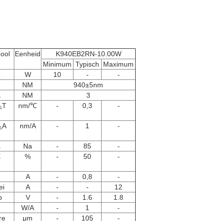
ool
Eenheid
K940EB2RN-10.00W
Minimum
Typisch
Maximum
o
W
10
-
-
NM
940±5nm
λ
NM
3
△T
nm/℃
-
0,3
-
△A
nm/A
-
1
-
a
Na
-
85
-
E
%
-
50
-
A
-
0,8
-
ei
A
-
-
12
p
V
-
1.6
1.8
W/A
-
1
-
re
μm
-
105
-