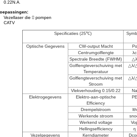
0.22N.A.
oepassingen:
Vezellaser die  pompen
CATV
Specificaties (25℃)
Symb
Optische Gegevens
CW-output Macht
P
Centrumgolflengte
λc
Spectrale Breedte (FWHM)
△
Golflengteverschuiving met
△λ/
Temperatuur
Golflengteverschuiving met
△λ/
Stroom
Vlekverhouding 0.15/0.22
N
Elektrogegevens
Elektro-aan-optische
P
Efficiency
Drempelstroom
lth
Werkende stroom
sno
Werkend voltage
Vo
Hellingsefficiency
η
Vezelgegevens
Kerndiameter
Dco