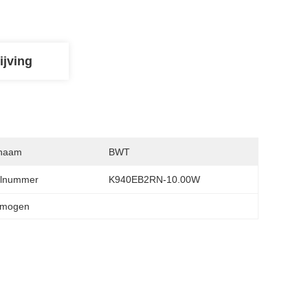
ijving
naam
BWT
lnummer
K940EB2RN-10.00W
ermogen