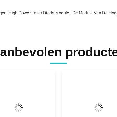
gen:
High Power Laser Diode Module
,
De Module Van De Hoge
anbevolen product