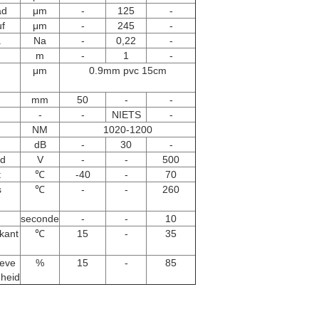
ad
μm
-
125
-
f
μm
-
245
-
a
Na
-
0,22
-
F
m
-
1
-
μm
0.9mm pvc 15cm
mm
50
-
-
-
-
NIETS
-
NM
1020-1200
dB
-
30
-
d
V
-
-
500
t
℃
-40
-
70
s
℃
-
-
260
seconde
-
-
10
kant
℃
15
-
35
ieve
%
15
-
85
gheid