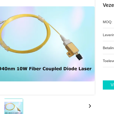
Veze
MOQ:
Leveri
Betalin
Toeleve
V