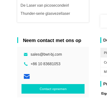
De Laser van picosecondeirl
Thunder-serie glasvezellaser
Neem contact met ons op
D
P
sales@bwt-bj.com
Ce
+86 10 83681053
M
P
Contact opnemen
Eig