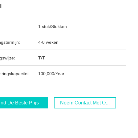
l
1 stuk/Stukken
ngstermijn:
4-8 weken
gswijze:
T/T
ringskapaciteit:
100,000/Year
ind De Beste Prijs
Neem Contact Met Ons Op