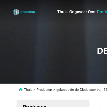
Thuis
Ongeveer Ons
Prod
D
Thuis
>
Producten
>
gekoppelde de Diodelaser van 
Producten