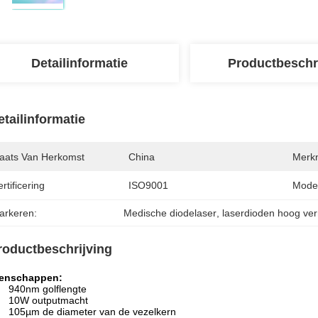
Detailinformatie
Productbeschr
etailinformatie
laats Van Herkomst
China
Merk
rtificering
ISO9001
Mode
arkeren:
Medische diodelaser
, 
laserdioden hoog v
roductbeschrijving
enschappen:
940nm golflengte
10W outputmacht
105µm de diameter van de vezelkern