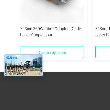
ode
793nm 260W Fiber Coupled Diode
793nm 1
Laser Aanpasbaar
Laser L
Contact opnemen