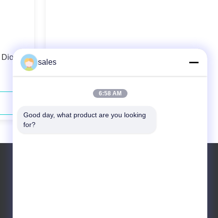
 Diode
793nm 130W glasvezel gekoppelde
sales
diode laser
6:58 AM
Contact opnemen
Good day, what product are you looking 
for?