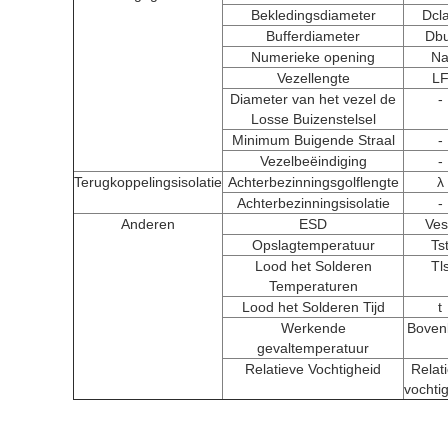
Bekledingsdiameter
Dcl
Bufferdiameter
Dbu
Numerieke opening
N
Vezellengte
L
Diameter van het vezel de
-
Losse Buizenstelsel
Minimum Buigende Straal
-
Vezelbeëindiging
-
Terugkoppelingsisolatie
Achterbezinningsgolflengte
λ
Achterbezinningsisolatie
-
Anderen
ESD
Ves
Opslagtemperatuur
Ts
Lood het Solderen
Tl
Temperaturen
Lood het Solderen Tijd
t
Werkende
Boven
gevaltemperatuur
Relatieve Vochtigheid
Relat
vochti