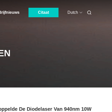
rijfnieuws
Citaat
Dutch
EN
ppelde De Diodelaser Van 940nm 10W