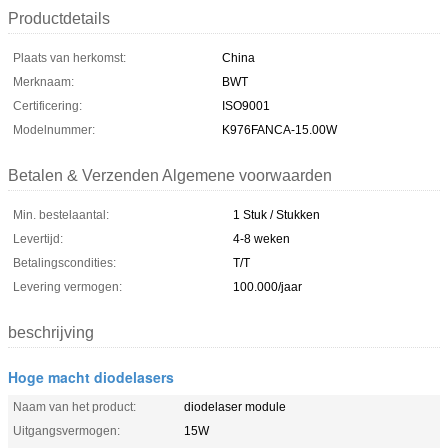
Productdetails
Plaats van herkomst:
China
Merknaam:
BWT
Certificering:
ISO9001
Modelnummer:
K976FANCA-15.00W
Betalen & Verzenden Algemene voorwaarden
Min. bestelaantal:
1 Stuk / Stukken
Levertijd:
4-8 weken
Betalingscondities:
T/T
Levering vermogen:
100.000/jaar
beschrijving
Hoge macht diodelasers
Naam van het product:
diodelaser module
Uitgangsvermogen:
15W