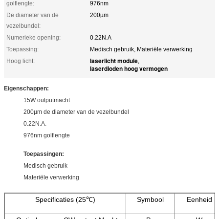
golflengte:
976nm
De diameter van de
200µm
vezelbundel:
Numerieke opening:
0.22N.A
Toepassing:
Medisch gebruik, Materiële verwerking
laserlicht module
Hoog licht:
,
laserdioden hoog vermogen
Eigenschappen:
15W outputmacht
200µm de diameter van de vezelbundel
0.22N.A.
976nm golflengte
Toepassingen:
Medisch gebruik
Materiële verwerking
Specificaties (25℃)
Symbool
Eenheid