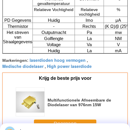
gevaltemperatuur
Relatieve Vochtigheid
Relatieve
%
vochtigheid
PD Gegevens
Huidig
Imo
μA
Thermistor
-
Rechts
(K Ω)/β (25℃
Het streven
Outputmacht
Pa
mw
van
Golflengte
La
NM
Straalgegevens
Voltage
Va
V
Huidig
La
mA
laserdioden hoog vermogen
Markeringen:
,
Medische diodelaser
High power laserdiode
,
Krijg de beste prijs voor
Multifunctionele Afneembare de
Diodelaser van 976nm 15W
Doorgaan