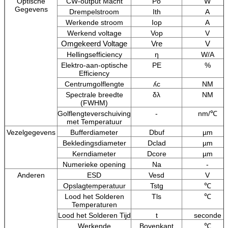
Optische
CW-output Macht
Po
W
Gegevens
Drempelstroom
Ith
A
Werkende stroom
Iop
A
Werkend voltage
Vop
V
Omgekeerd Voltage
Vre
V
Hellingsefficiency
η
W/A
Elektro-aan-optische
PE
%
Efficiency
Centrumgolflengte
ʎc
NM
Spectrale breedte
δλ
NM
(FWHM)
Golflengteverschuiving
-
nm/℃
met Temperatuur
Vezelgegevens
Bufferdiameter
Dbuf
µm
Bekledingsdiameter
Dclad
µm
Kerndiameter
Dcore
µm
Numerieke opening
Na
-
Anderen
ESD
Vesd
V
Opslagtemperatuur
Tstg
℃
Lood het Solderen
Tls
℃
Temperaturen
Lood het Solderen Tijd
t
seconde
Werkende
Bovenkant
℃