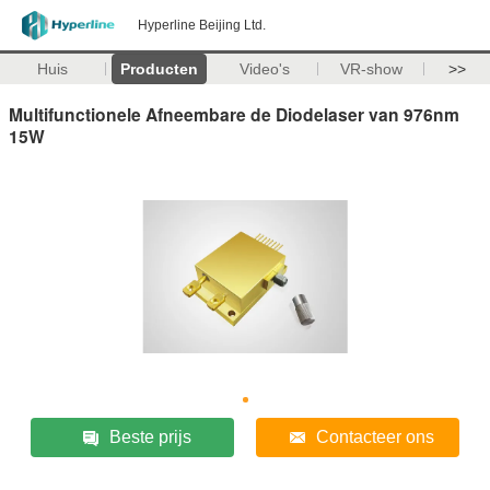
Hyperline Beijing Ltd.
Huis
Producten
Video's
VR-show
>>
Multifunctionele Afneembare de Diodelaser van 976nm
15W
Beste prijs
Contacteer ons