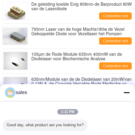
De geleiding koelde Enig 808nm-de Barproduct 80W
van de Laserdiode
Contacteer ons
793nm Laser van de hoge Machts180w de Vezel
Gekoppelde Diode voor Vezellaser het Pompen
Contacteer ons
105µm de Rode Module 635nm 400mW van de
Diodelaser voor Biochemische Analyse
Contacteer ons
635nm/Module van de de Diodelaser van 20mW/van
0.13N.A. de Coaxiale Verpakte Rode Medische voor
Medisch Gebruik
Contacteer ons
sales
635nm/Coaxiale Verpakte de Diodelaser van 400mW
1:11 PM
Contacteer ons
Good day, what product are you looking for?
5W de Lasermodule van de hoge Machts Rode
Diode, 635nm medische diodelaser