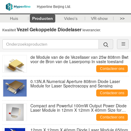
Hyperline Beijing Ltd.
Huis
Producten
Video's
VR-show
>>
Vezel Gekoppelde Diodelaser
Kwaliteit
leverancier.
de Module van de de Vezellaser van 25w 808nm Bwt
voor de Bron van de Laserpomp In vaste toestand
Contacteer ons
0.13N.A Numerical Aperture 808nm Diode Laser
Module for Laser Spectroscopy and Sensing
Contacteer ons
Compact and Powerful 100mW Output Power Diode
Laser Module in 12mm X 12mm X 40mm Size for
Blue-violet Laser Applications
Contacteer ons
12mm X 12mm X 40mm Diode Laser Module 650nm