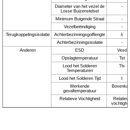
Diameter van het vezel de
-
Losse Buizenstelsel
Minimum Buigende Straal
-
Vezelbeëindiging
-
Terugkoppelingsisolatie
Achterbezinningsgolflengte
λ
Achterbezinningsisolatie
-
Anderen
ESD
Vesd
Opslagtemperatuur
Tst
Lood het Solderen
Tls
Temperaturen
Lood het Solderen Tijd
t
Werkende
Bovenkan
gevaltemperatuur
Relatieve Vochtigheid
Relatiev
vochtighe