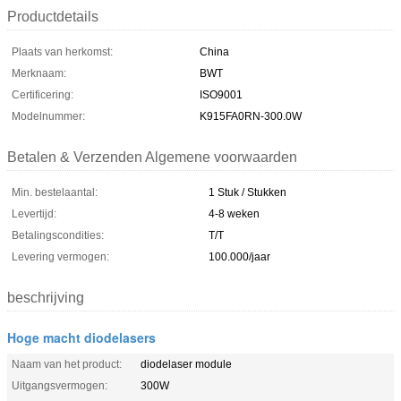
Productdetails
Plaats van herkomst:
China
Merknaam:
BWT
Certificering:
ISO9001
Modelnummer:
K915FA0RN-300.0W
Betalen & Verzenden Algemene voorwaarden
Min. bestelaantal:
1 Stuk / Stukken
Levertijd:
4-8 weken
Betalingscondities:
T/T
Levering vermogen:
100.000/jaar
beschrijving
Hoge macht diodelasers
Naam van het product:
diodelaser module
Uitgangsvermogen:
300W