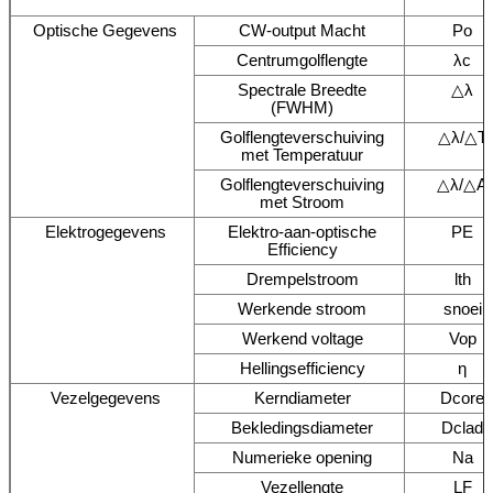
Optische Gegevens
CW-output Macht
Po
Centrumgolflengte
λc
Spectrale Breedte
△λ
(FWHM)
Golflengteverschuiving
△λ/△T
met Temperatuur
Golflengteverschuiving
△λ/△A
met Stroom
Elektrogegevens
Elektro-aan-optische
PE
Efficiency
Drempelstroom
lth
Werkende stroom
snoei
Werkend voltage
Vop
Hellingsefficiency
η
Vezelgegevens
Kerndiameter
Dcore
Bekledingsdiameter
Dclad
Numerieke opening
Na
Vezellengte
LF