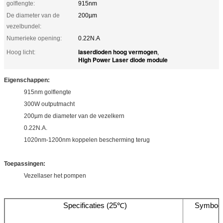
golflengte:
915nm
De diameter van de
200µm
vezelbundel:
Numerieke opening:
0.22N.A
laserdioden hoog vermogen
Hoog licht:
,
High Power Laser diode module
Eigenschappen:
915nm golflengte
300W outputmacht
200µm de diameter van de vezelkern
0.22N.A.
1020nm-1200nm koppelen bescherming terug
Toepassingen:
Vezellaser het pompen
Specificaties (25℃)
Symboo