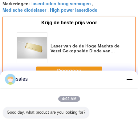
laserdioden hoog vermogen
Markeringen:
,
Medische diodelaser
High power laserdiode
,
Krijg de beste prijs voor
Laser van de de Hoge Machts de
Vezel Gekoppelde Diode van
915nm 300W
Doorgaan
sales
Hoge macht diodelasers
Meer
4:02 AM
Good day, what product are you looking for?
t Micro-
De geleiding
793nm Laser van
808nm 60w die
300W
diodebar
koelde Enig
de hoge
Dpss de Lasers
Laserdio
 koelde
808nm-de
Machts180w de
van de Hoge
de h
e Stapel
Barproduct 80W
Vezel Gekoppelde
Machtsdiode
Machts