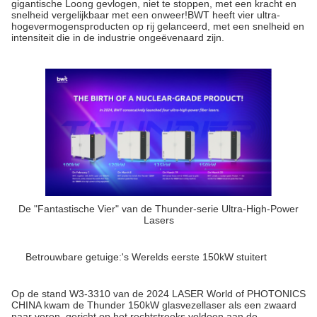
gigantische Loong gevlogen, niet te stoppen, met een kracht en
snelheid vergelijkbaar met een onweer!BWT heeft vier ultra-
hogevermogensproducten op rij gelanceerd, met een snelheid en
intensiteit die in de industrie ongeëvenaard zijn.
De "Fantastische Vier" van de Thunder-serie Ultra-High-Power
Lasers
Betrouwbare getuige:'s Werelds eerste 150kW stuitert
Op de stand W3-3310 van de 2024 LASER World of PHOTONICS
CHINA kwam de Thunder 150kW glasvezellaser als een zwaard
naar voren, gericht op het rechtstreeks voldoen aan de